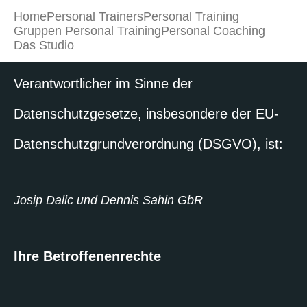
Home
Personal Trainers
Personal Training
Unsere Datenschutzerklärung
Gruppen Personal Training
Personal Coaching
Das Studio
Verantwortlicher im Sinne der
Datenschutzgesetze, insbesondere der EU-
Datenschutzgrundverordnung (DSGVO), ist:
Josip Dalic und Dennis Sahin GbR
Ihre Betroffenenrechte